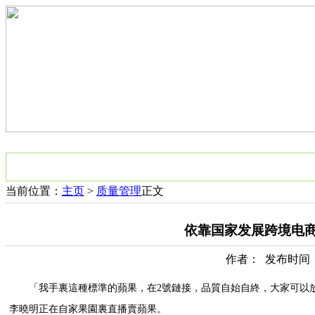
网站首页
果树新闻
行业动态
品种管理
质量管理
果树市场
当前位置：
主页
>
质量管理
正文
依靠国家发展跨境电
作者： 发布时间：20
「我手裏這種標準的蘋果，在2號鏈接，品質自始自終，大家可以放
李曉明正在自家果園裏直播賣蘋果。