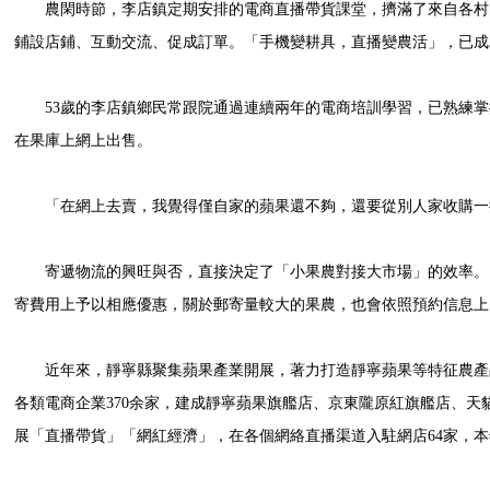
農閑時節，李店鎮定期安排的電商直播帶貨課堂，擠滿了來自各村的
鋪設店鋪、互動交流、促成訂單。「手機變耕具，直播變農活」，已成
53歲的李店鎮鄉民常跟院通過連續兩年的電商培訓學習，已熟練掌握
在果庫上網上出售。
「在網上去賣，我覺得僅自家的蘋果還不夠，還要從別人家收購一
寄遞物流的興旺與否，直接決定了「小果農對接大市場」的效率。「
寄費用上予以相應優惠，關於郵寄量較大的果農，也會依照預約信息上
近年來，靜寧縣聚集蘋果產業開展，著力打造靜寧蘋果等特征農產品
各類電商企業370余家，建成靜寧蘋果旗艦店、京東隴原紅旗艦店、天貓臻
展「直播帶貨」「網紅經濟」，在各個網絡直播渠道入駐網店64家，本年