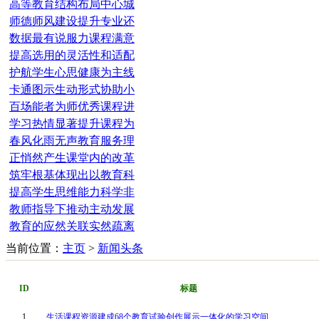
高等教育结构布局中心城
师德师风建设提升专业还
数据最有说服力课程满意
提高选用的灵活性和适配
护航学生心思健康为主线
卡通图示生动形式协助小
百场能者为师优秀课程进
学习热情显著提升课程为
春风化雨无声教育服务理
正悄然产生课堂内的改革
筑牢根基体现出以教育科
提高学生思维能力科学非
教师指导下推动主动发展
教育的应然关联实然疏离
当前位置：
主页
>
新闻头条
ID
标题
1
生活课程资源建成68个教育试验创作展示一体化的学习空间