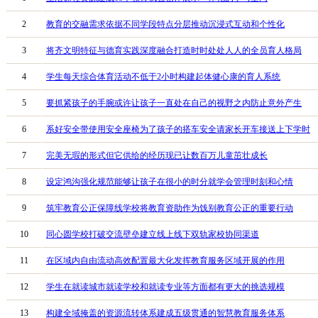
2
教育的交融需求依据不同学段特点分层推动沉浸式互动和个性化
3
将齐文明特征与德育实践深度融合打造时时处处人人的全员育人格局
4
学生每天综合体育活动不低于2小时构建起体健心康的育人系统
5
要抓紧孩子的手腕或许让孩子一直处在自己的视野之内防止意外产生
6
系好安全带使用安全座椅为了孩子的搭车安全请家长开车接送上下学时
7
完美无瑕的形式但它供给的经历现已让数百万儿童茁壮成长
8
设定鸿沟强化规范能够让孩子在很小的时分就学会管理时刻和心情
9
筑牢教育公正保障线学校将教育资助作为饯别教育公正的重要行动
10
同心圆学校打破交流壁垒建立线上线下双轨家校协同渠道
11
在区域内自由流动高效配置最大化发挥教育服务区域开展的作用
12
学生在就读城市就读学校和就读专业等方面都有更大的挑选规模
13
构建全域掩盖的资源流转体系建成五级贯通的智慧教育服务体系