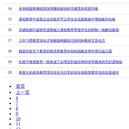
14
未来校园将继续用深用继续推动村庄教育的优质均衡
15
课程教育中设置企业实践环节让学生在实践检验中增加板补短板
16
关键技能打破研究成果融入课程教育带着学生到研制一线解说案例
17
入学习惯教育深化才智赋能构建前沿协同的教研立异生态
18
稳固并提升了教育的新优势教育科研的战略支撑作用日益凸显
19
扎根于根底教育一线形成了从理念到途径再到讲堂载体的完好逻辑链
20
将庞大的差异教育理念转化为日常的实在画面需要坚实的实践途径
首页
上一页
6
7
8
9
10
11